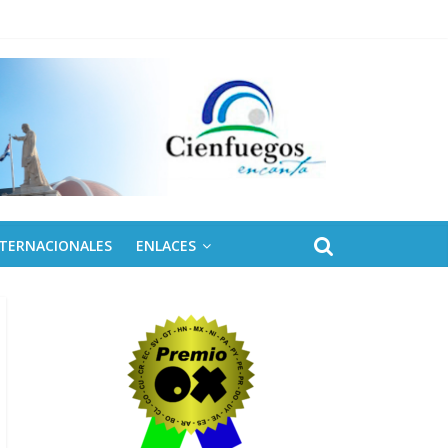
naro
NTERNACIONALES
ENLACES