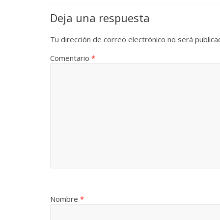
La efímera
Deja una respuesta
Un vergel en las nieblas de
Villuendas
la nostalgia
Tu dirección de correo electrónico no será publica
21 septiembre, 
12 octubre, 2024
Francisco G. Navarro
0
3
Comentario
*
Nombre
*