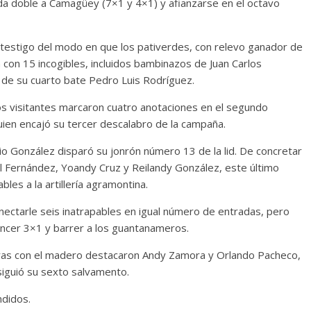
ida doble a Camagüey (7×1 y 4×1) y afianzarse en el octavo
Cuento de hadas
testigo del modo en que los pativerdes, con relevo ganador de
interclasista en la alta
con los defectos
 con 15 incogibles, incluidos bambinazos de Juan Carlos
burguesía mexicana
s de su cuarto bate Pedro Luis Rodríguez.
 telenovelas
30 diciembre, 2025
Julio Martínez Mo
Julio Martínez Molina
0
0
los visitantes marcaron cuatro anotaciones en el segundo
uien encajó su tercer descalabro de la campaña.
ulio González disparó su jonrón número 13 de la lid. De concretar
el Fernández, Yoandy Cruz y Reilandy González, este último
les a la artillería agramontina.
onectarle seis inatrapables en igual número de entradas, pero
encer 3×1 y barrer a los guantanameros.
comedia
entras con el madero destacaron Andy Zamora y Orlando Pacheco,
 argentina
Cine macizo de Cronen
iguió su sexto salvamento.
025
Julio Martínez Molina
28 diciembre, 2025
Julio Martínez Mo
0
ndidos.