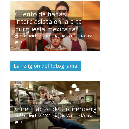
Un hombre entre dos
mundos
lina
15 mayo, 2026
Julio Martínez Molina
0
La religión del fotograma
El documental
Nuestra
tierra
y el despojo de los
berg
pueblos originarios
lina
30 junio, 2026
Julio Martínez Molina
0