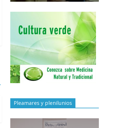
→
Pleamares y plenilunios