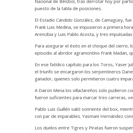
Nacional de Béisbol, tras derrotar hoy por part
puesto de la tabla de posiciones.
El Estadio Cándido González, de Camagüey, fue 
Las series-caramelos de
Una serie 
Frank Luis Medina, se impusieron a primera hora
Arencibia y Luis Pablo Acosta, y tres impulsada
Shondaland
de muchas
13 marzo, 2026
Julio Martínez Molina
0
28 febrero, 2026
Para asegurar el éxito en el choque del cierre, 
episodio al abridor agramontino Frank Madan, q
En ese fatídico capítulo para los Toros, Yaser J
el triunfo se encargaron los serpentineros Dari
ganador, quienes solo permitieron cuatro imparab
A Dairon Mena los villaclareños solo pudieron c
fueron suficientes para marcar tres carreras, v
Divertida 
Pablo Luis Guillén salió sonriente del box, mi
dramática
con par de imparables. Yasmani Hernández cons
Terror chamánico coreano
29 diciembre, 2
14 marzo, 2026
Julio Martínez Molina
0
0
Los duelos entre Tigres y Piratas fueron suspe