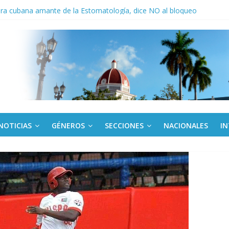
de rescate en escuela con desplome parcial en Cuba
ora cubana amante de la Estomatología, dice NO al bloqueo
tes en Panamá condenan injerencia EEUU en zona franca
kota del Norte rechazan hostilidad de EE.UU. vs Cuba
los a todos juntos”: Lula desafía a Rubio a hacer campaña por Bolso
NOTICIAS
GÉNEROS
SECCIONES
NACIONALES
I