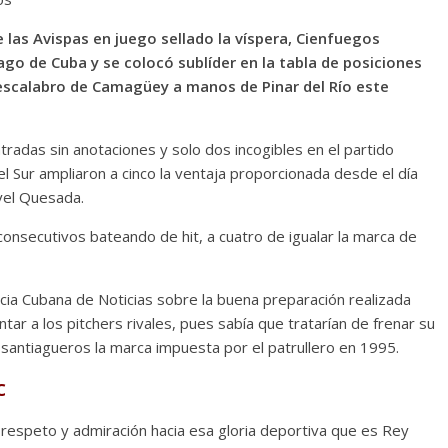
e las Avispas en juego sellado la víspera, Cienfuegos
ago de Cuba y se colocó sublíder en la tabla de posiciones
escalabro de Camagüey a manos de Pinar del Río este
tradas sin anotaciones y solo dos incogibles en el partido
el Sur ampliaron a cinco la ventaja proporcionada desde el día
vel Quesada.
onsecutivos bateando de hit, a cuatro de igualar la marca de
ia Cubana de Noticias sobre la buena preparación realizada
ntar a los pitchers rivales, pues sabía que tratarían de frenar su
s santiagueros la marca impuesta por el patrullero en 1995.
c
respeto y admiración hacia esa gloria deportiva que es Rey