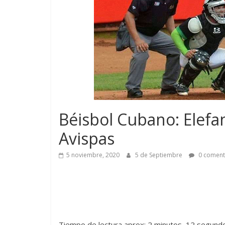
Béisbol Cubano: Elefan
Avispas
5 noviembre, 2020
5 de Septiembre
0 coment
Tiempo de lectura aprox: 2 minutos, 12 segund