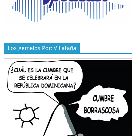
Los gemelos Por: Villafaña