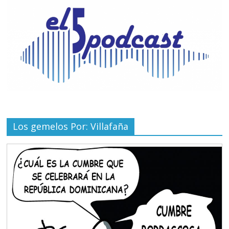
Los gemelos Por: Villafaña