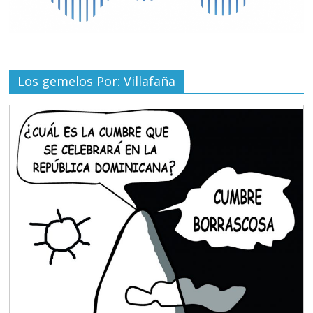
Los gemelos Por: Villafaña