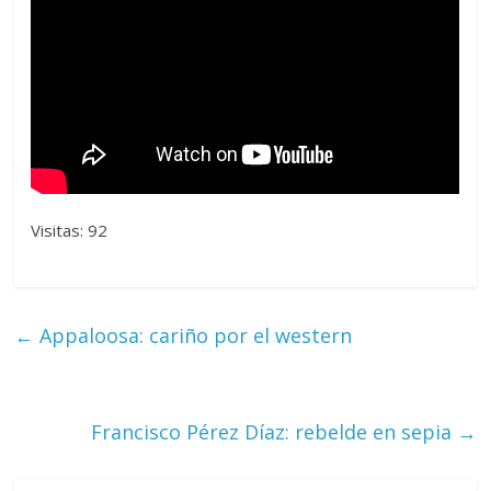
Visitas: 92
←
Appaloosa: cariño por el western
Francisco Pérez Díaz: rebelde en sepia
→