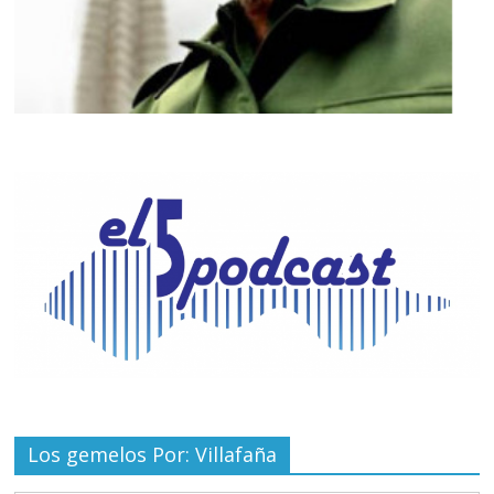
Los gemelos Por: Villafaña