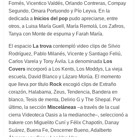
Fornés, Vicentico Valdés, Orlando Contreras, Compay
Segundo, Omara Portuondo y Pío Leyva. En la
dedicada a
Inicios del pop
pudo apreciarse, entre
otros, a Luisa María Guell, María Remolá, Los Zafiros,
Tanya con Monte de espuma y Farah María.
El espacio
La trova
contempló video clips de Silvio
Rodríguez, Pablo Milanés, Vicente y Santiago Feliú,
Carlos Varela y Tony Ávila. La denominada
Los
Covers
incorporó a Los Kents, Los Moddys, La vieja
escuela, David Blanco y Lázaro Morúa. El momento
que lleva por título
Rock
escogió clips de Extraño
corazón, Halabama, Zeus, Tendencia, Bandera en
blanco, Tesis de menta, Delirio G y The Shepal. Por
último, la sección
Misceláneas
–a través de la cual
cierra Videoteca Oasis a la medianoche–, seleccionó a
Irakere con Miguelito Cuní y Félix Chapotín, Danay
Suárez, Buena Fe, Descemer Bueno, Adalberto