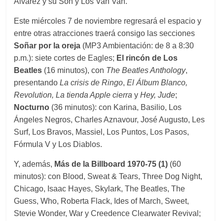
Álvarez y su Son y Los Van Van.
Este miércoles 7 de noviembre regresará el espacio y
entre otras atracciones traerá consigo las secciones
Soñar por la oreja
(MP3 Ambientación: de 8 a 8:30
p.m.): siete cortes de Eagles;
El rincón de Los
Beatles
(16 minutos), con
The Beatles Anthology
,
presentando
La crisis de Ringo
,
El Álbum Blanco,
Revolution, La tienda Apple cierra
y
Hey, Jude
;
Nocturno
(36 minutos): con Karina, Basilio, Los
Ángeles Negros, Charles Aznavour, José Augusto, Les
Surf, Los Bravos, Massiel, Los Puntos, Los Pasos,
Fórmula V y Los Diablos.
Y, además,
Más de la Billboard 1970-75 (1)
(60
minutos): con Blood, Sweat & Tears, Three Dog Night,
Chicago, Isaac Hayes, Skylark, The Beatles, The
Guess, Who, Roberta Flack, Ides of March, Sweet,
Stevie Wonder, War y Creedence Clearwater Revival;