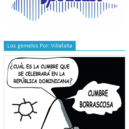
Los gemelos Por: Villafaña