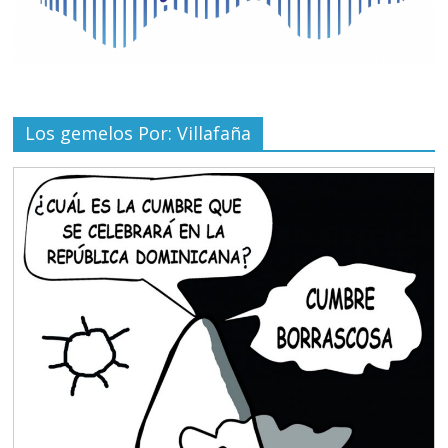
Los gemelos Por: Villafaña