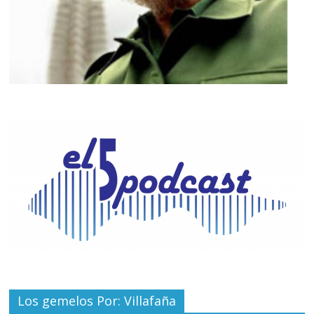
Los gemelos Por: Villafaña