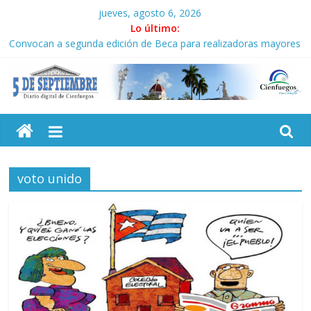
Saltar
jueves, agosto 6, 2026
al
Lo último:
contenido
Convocan a segunda edición de Beca para realizadoras mayores
de 50 años
Neo-macartismo gourmet
Culmina servicio militar activo para jóvenes en Cienfuegos
5
Otorgan Medalla de la Amistad al activista Donald Dutherland
Es de nosotros
Septiembre
voto unido
Diario
digital
de
Cienfuegos,
Cuba