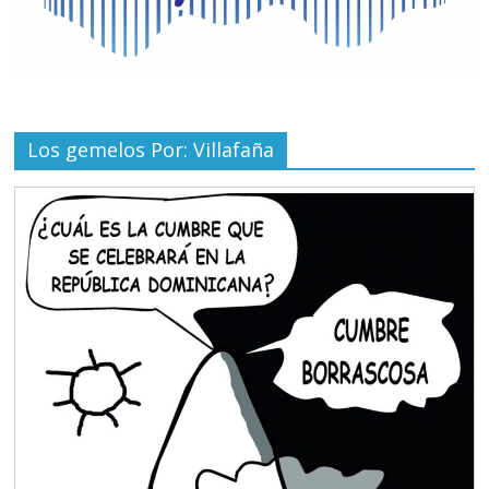
Los gemelos Por: Villafaña