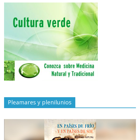
Pleamares y plenilunios