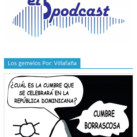
Los gemelos Por: Villafaña