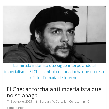
La mirada indómita que sigue interpelando al
imperialismo. El Che, símbolo de una lucha que no cesa.
/ Foto: Tomada de Internet
El Che: antorcha antiimperialista que
no se apaga
8 octubre, 2025
Barbara M. Cortellan Conesa
0
comentarios