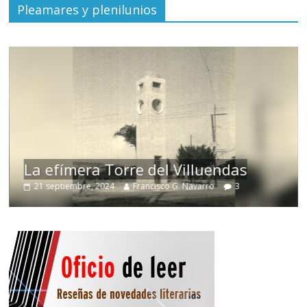
Pleamares y plenilunios
Responso por e
orre del Villuendas
Denís
Francisco G. Navarro
3
15 septiembre, 2024