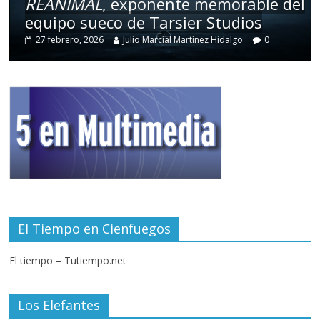
REANIMAL
, exponente memorable del
equipo sueco de Tarsier Studios
27 febrero, 2026
Julio Marcial Martínez Hidalgo
0
El Tiempo en Cienfuegos
El tiempo – Tutiempo.net
Los Elefantes