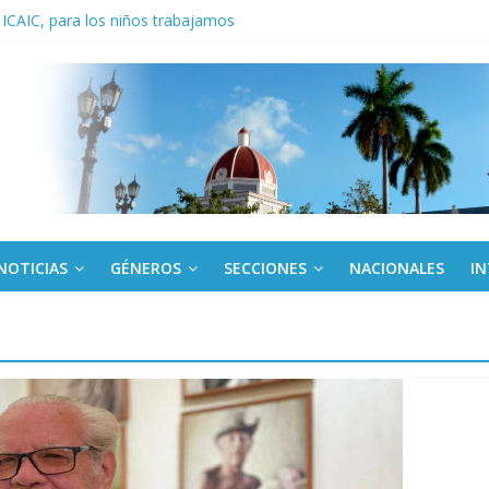
 ICAIC, para los niños trabajamos
noche opacado por el alcohol
anel Empresa Eléctrica de La Habana y otras instalaciones
del Libro y el legado editorial cubano
iantes cubanos en certamen de ballet en Sudáfrica
NOTICIAS
GÉNEROS
SECCIONES
NACIONALES
I