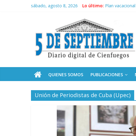
Saltar
sábado, agosto 8, 2026
Lo último:
Plan vacacional
al
El pulso de la 
contenido
5
Recorrió Díaz-C
Fidel, la Feria 
Premian a estud
Septiembre
Diario
digital
de
QUIENES SOMOS
PUBLICACIONES
Cienfuegos,
Cuba
Unión de Periodistas de Cuba (Upec)