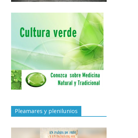
Pleamares y plenilunios