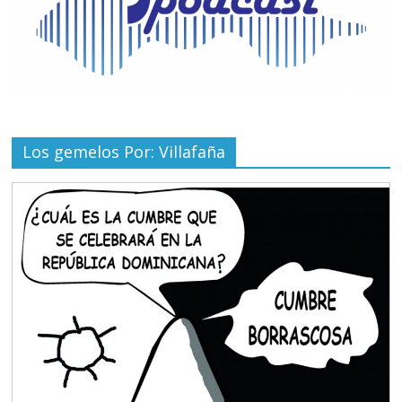
Los gemelos Por: Villafaña