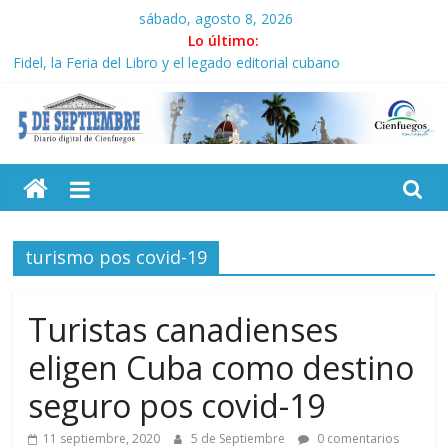
Saltar
sábado, agosto 8, 2026
al
Lo último:
contenido
Fidel, la Feria del Libro y el legado editorial cubano
Premian a estudiantes cubanos en certamen de ballet en
Sudáfrica
Plan vacacional ICAIC, para los niños trabajamos
5
El pulso de la noche opacado por el alcohol
Recorrió Díaz-Canel Empresa Eléctrica de La Habana y otras
instalaciones
Septiembre
turismo pos covid-19
Diario
digital
de
Turistas canadienses
Cienfuegos,
eligen Cuba como destino
Cuba
seguro pos covid-19
11 septiembre, 2020
5 de Septiembre
0 comentarios