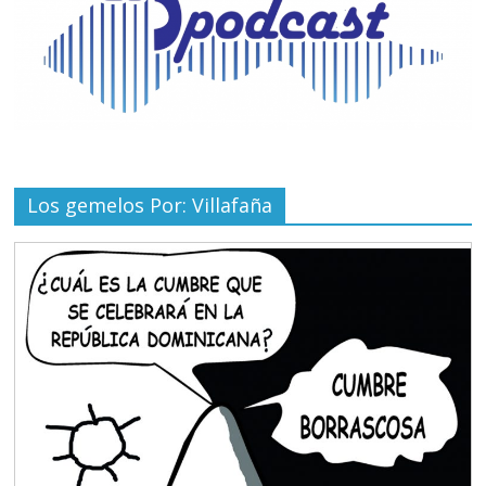
Los gemelos Por: Villafaña