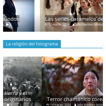
Las series-caramelos de Shondaland
13 marzo, 2026
Julio Martínez Molina
0
La religión del fotograma
Terror chamánico coreano
14 marzo, 2026
Julio Martínez Molina
0