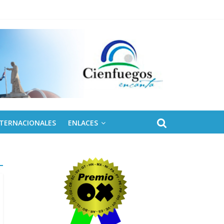
 de Fidel
NTERNACIONALES
ENLACES