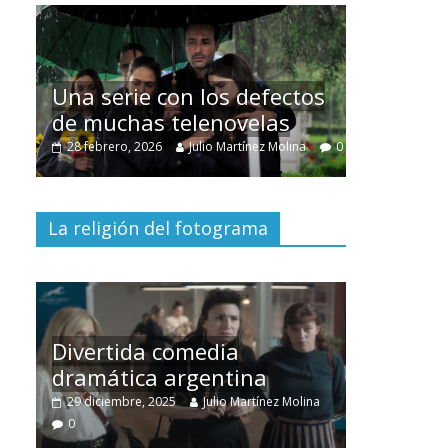
Cuento 
intercla
Una serie con los defectos
burgues
de muchas telenovelas
30 diciembr
0
28 febrero, 2026
Julio Martínez Molina
0
0
La religión del fotograma
Divertida comedia
dramática argentina
Cine ma
no
29 diciembre, 2025
Julio Martínez Molina
28 diciembr
0
0
0