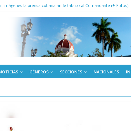
: En imágenes la prensa cubana rinde tributo al Comandante (+ Fotos)
fronteras: brigada chilena viaja a Cuba con donativos por el centenario
Va: cien años, cien escuelas
a edición semanal en PDF del 7 de agosto
or todos (+ Multimedia)
NOTICIAS
GÉNEROS
SECCIONES
NACIONALES
I