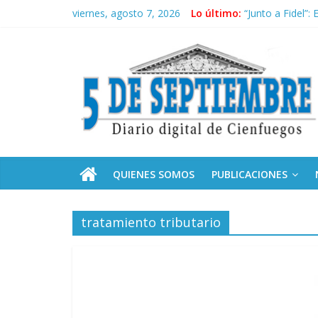
Saltar
viernes, agosto 7, 2026
Lo último:
“Junto a Fidel”
al
Solidaridad sin 
contenido
5
Operación Cuba 
Conozca nuestr
Por ti, Fidel; p
Septiembre
Diario
digital
de
QUIENES SOMOS
PUBLICACIONES
Cienfuegos,
Cuba
tratamiento tributario