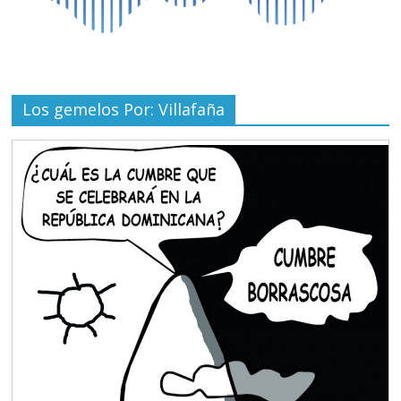
Los gemelos Por: Villafaña