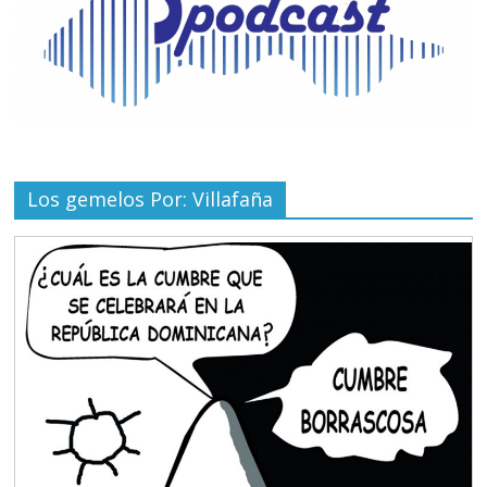
Los gemelos Por: Villafaña