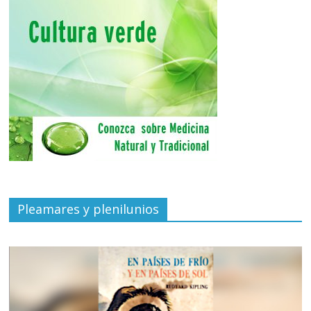
Pleamares y plenilunios