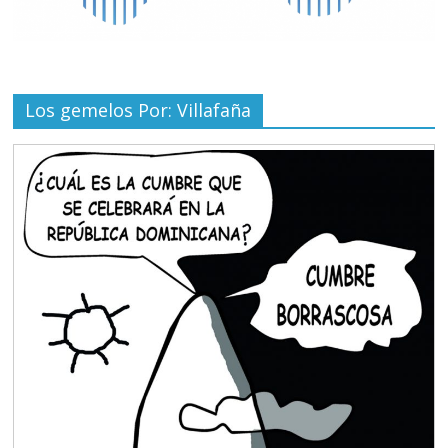
Los gemelos Por: Villafaña