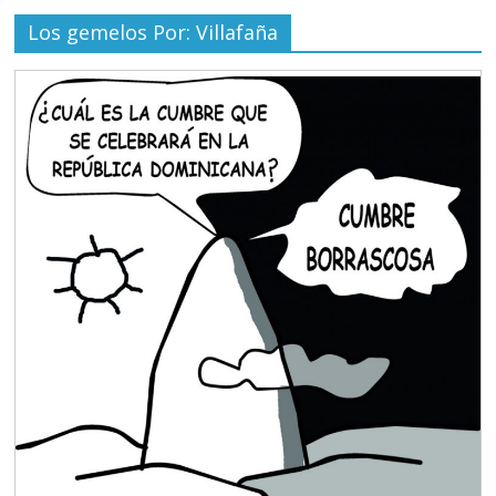
Los gemelos Por: Villafaña