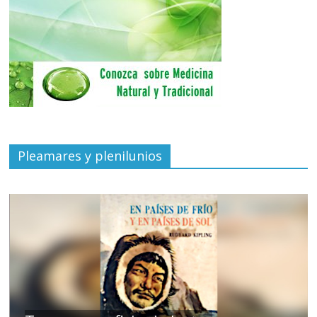
Pleamares y plenilunios
de