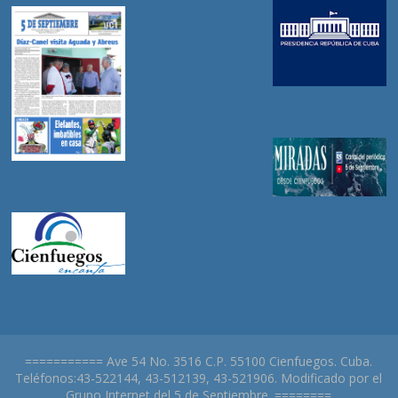
=========== Ave 54 No. 3516 C.P. 55100 Cienfuegos. Cuba.
Teléfonos:43-522144, 43-512139, 43-521906. Modificado por el
Grupo Internet del 5 de Septiembre. ========