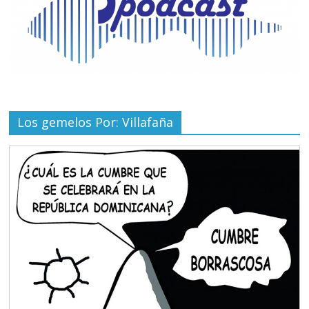
Los gemelos Por: Villafaña