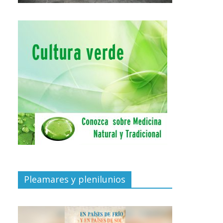
Pleamares y plenilunios