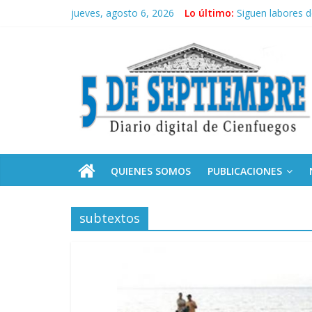
Saltar
jueves, agosto 6, 2026
Lo último:
Siguen labores 
al
“Junto a Fidel”:
contenido
5
Solidaridad sin f
Operación Cuba V
Condecoró Díaz-
Septiembre
Diario
digital
de
QUIENES SOMOS
PUBLICACIONES
Cienfuegos,
Cuba
subtextos