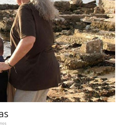
as
rios