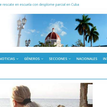
de rescate en escuela con desplome parcial en Cuba
 En imágenes la prensa cubana rinde tributo al Comandante (+ Fotos)
ronteras: brigada chilena viaja a Cuba con donativos por el centenario
a: cien años, cien escuelas
Canel a brigada cubana que asistió en Venezuela
NOTICIAS
GÉNEROS
SECCIONES
NACIONALES
I