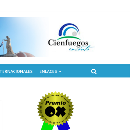
 de Fidel
NTERNACIONALES
ENLACES