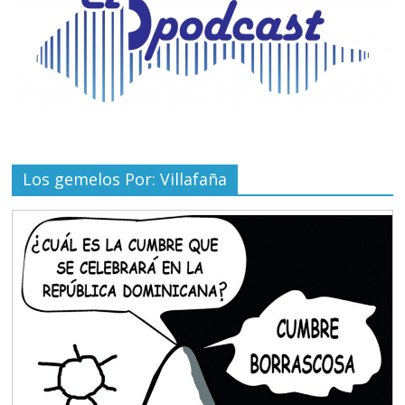
Los gemelos Por: Villafaña