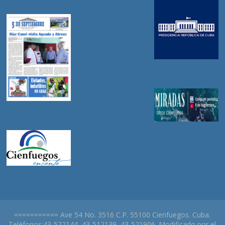
=========== Ave 54 No. 3516 C.P. 55100 Cienfuegos. Cuba.
Teléfonos:43-522144, 43-512139, 43-521906. Modificado por el