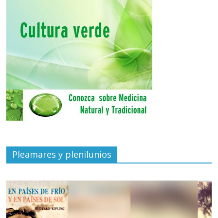
Pleamares y plenilunios