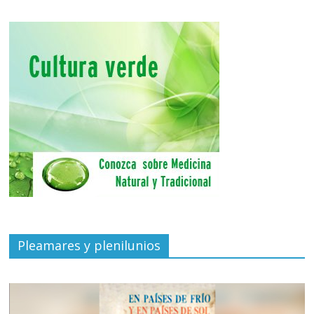
Pleamares y plenilunios