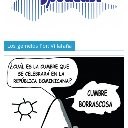
Los gemelos Por: Villafaña