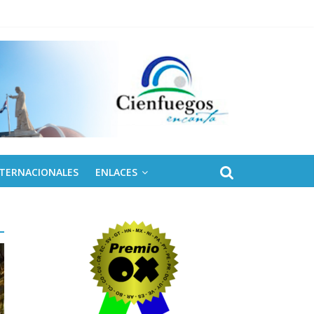
 de Fidel
NTERNACIONALES
ENLACES