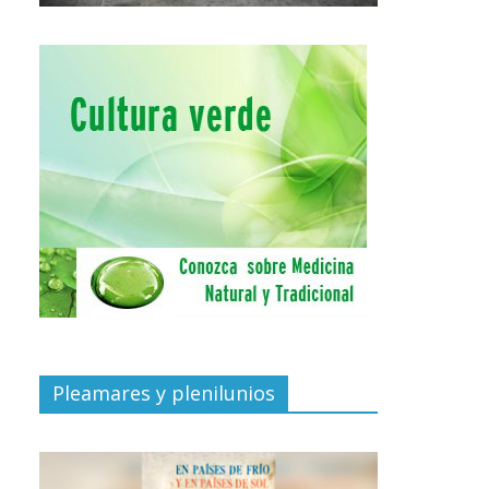
Pleamares y plenilunios