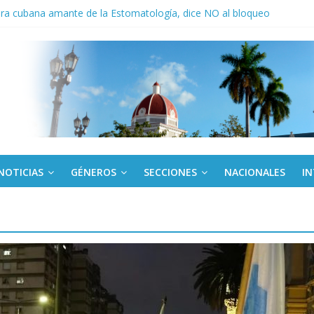
ora cubana amante de la Estomatología, dice NO al bloqueo
ronteras: brigada chilena viaja a Cuba con donativos por el centenario
a: cien años, cien escuelas
Canel a brigada cubana que asistió en Venezuela
de rescate en escuela con desplome parcial en Cuba
NOTICIAS
GÉNEROS
SECCIONES
NACIONALES
I