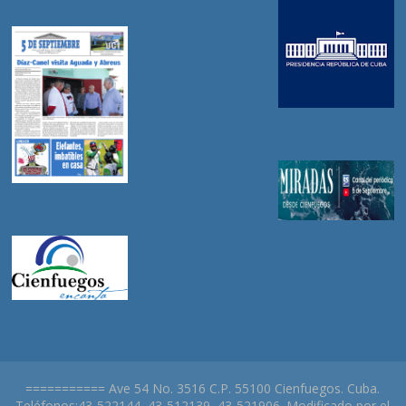
=========== Ave 54 No. 3516 C.P. 55100 Cienfuegos. Cuba.
Teléfonos:43-522144, 43-512139, 43-521906. Modificado por el