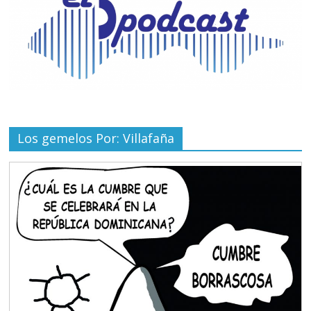
Los gemelos Por: Villafaña