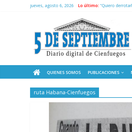
Saltar
jueves, agosto 6, 2026
Lo último:
“Quiero derrotar
al
Siguen labores 
contenido
5
Asela, una doct
Cubanos residen
Sindicatos en Da
Septiembre
Diario
digital
de
QUIENES SOMOS
PUBLICACIONES
Cienfuegos,
Cuba
ruta Habana-Cienfuegos