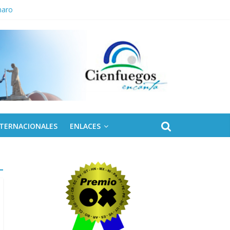
naro
NTERNACIONALES
ENLACES