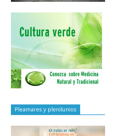
Pleamares y plenilunios