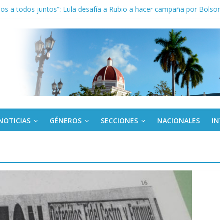
los a todos juntos”: Lula desafía a Rubio a hacer campaña por Bolso
de rescate en escuela con desplome parcial en Cuba
ora cubana amante de la Estomatología, dice NO al bloqueo
tes en Panamá condenan injerencia EEUU en zona franca
kota del Norte rechazan hostilidad de EE.UU. vs Cuba
NOTICIAS
GÉNEROS
SECCIONES
NACIONALES
I