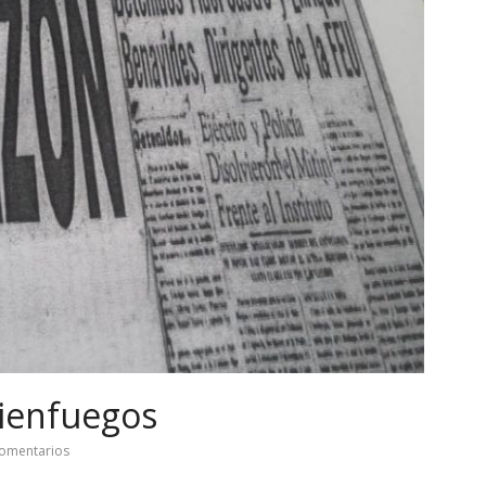
Cienfuegos
omentarios