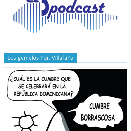
Los gemelos Por: Villafaña