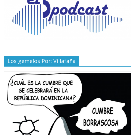
Los gemelos Por: Villafaña