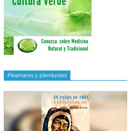
Pleamares y plenilunios