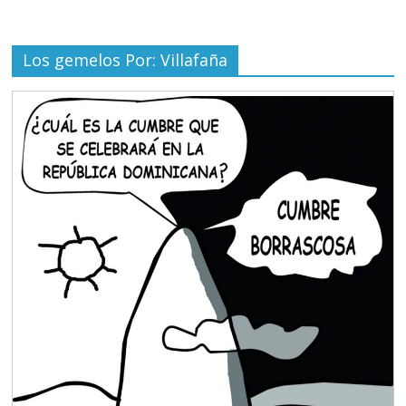
Los gemelos Por: Villafaña