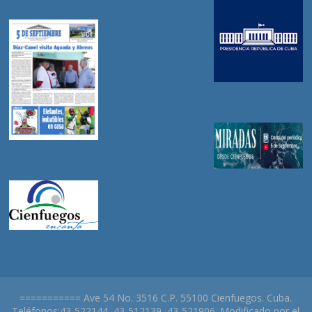
=========== Ave 54 No. 3516 C.P. 55100 Cienfuegos. Cuba.
Teléfonos:43-522144, 43-512139, 43-521906. Modificado por el