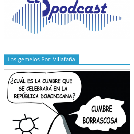
Los gemelos Por: Villafaña