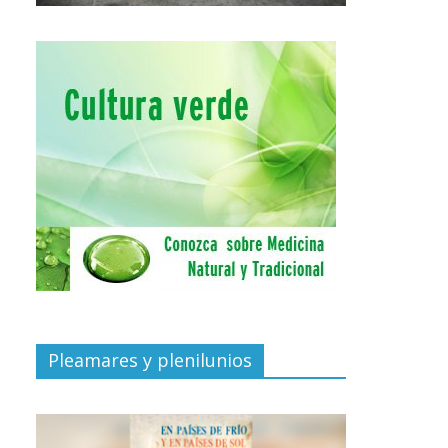
Pleamares y plenilunios