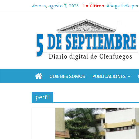
Saltar
viernes, agosto 7, 2026
Lo último:
Aboga India por 
al
Premian a estud
contenido
5
Plan vacacional
Ceuta: anatomía 
Presentan catál
Septiembre
Diario
digital
de
QUIENES SOMOS
PUBLICACIONES
Cienfuegos,
Cuba
perfil