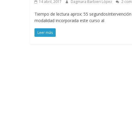
14 abril, 2017
Dagmara Barbieri López
2 com
Tiempo de lectura aprox: 55 segundosIntervención 
modalidad incorporada este curso al
Leer más