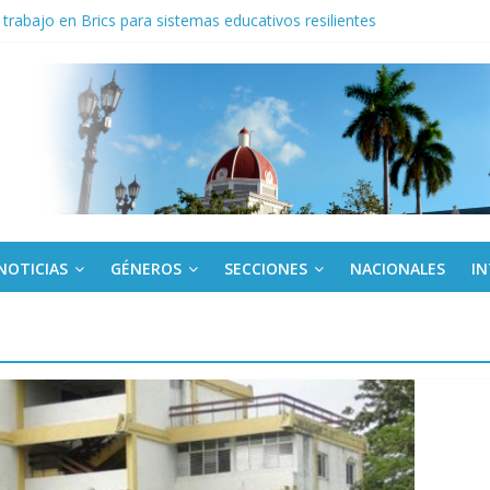
trabajo en Brics para sistemas educativos resilientes
iantes cubanos en certamen de ballet en Sudáfrica
 ICAIC, para los niños trabajamos
de una “crisis migratoria”
ogo de productos “Revolución Solar” que financiará la compra de pan
NOTICIAS
GÉNEROS
SECCIONES
NACIONALES
I