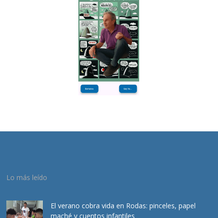
Lo más leído
El verano cobra vida en Rodas: pinceles, papel
maché y cuentos infantiles