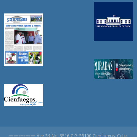
=========== Ave 54 No. 3516 C.P. 55100 Cienfuegos. Cuba.