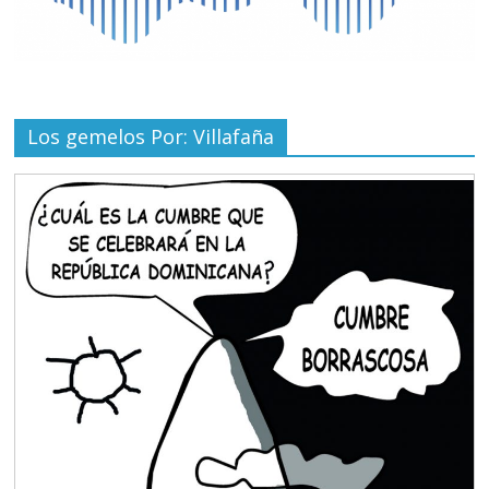
Los gemelos Por: Villafaña