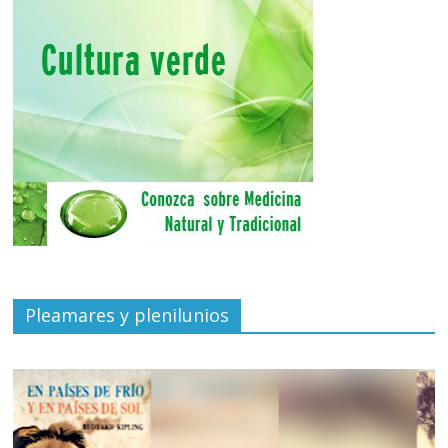
Pleamares y plenilunios