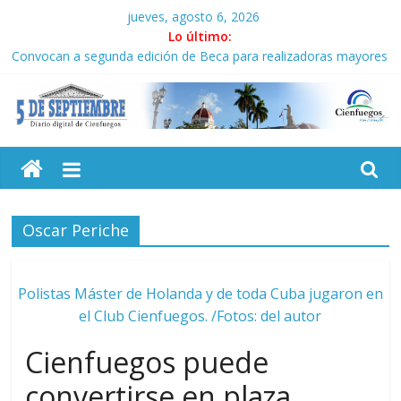
Saltar
jueves, agosto 6, 2026
al
Lo último:
contenido
Convocan a segunda edición de Beca para realizadoras mayores
de 50 años
Neo-macartismo gourmet
Culmina servicio militar activo para jóvenes en Cienfuegos
5
Otorgan Medalla de la Amistad al activista Donald Dutherland
Es de nosotros
Septiembre
Oscar Periche
Diario
digital
de
Polistas Máster de Holanda y de toda Cuba jugaron en
Cienfuegos,
el Club Cienfuegos. /Fotos: del autor
Cuba
Cienfuegos puede
convertirse en plaza