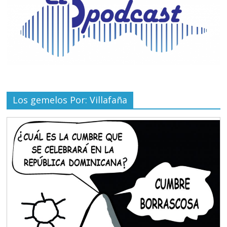
Los gemelos Por: Villafaña