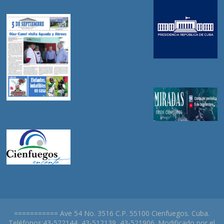
=========== Ave 54 No. 3516 C.P. 55100 Cienfuegos. Cuba.
Teléfonos:43-522144, 43-512139, 43-521906. Modificado por el