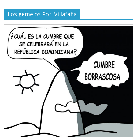
Los gemelos Por: Villafaña