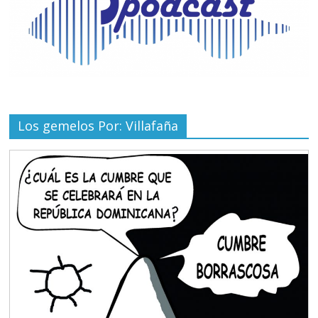
Los gemelos Por: Villafaña