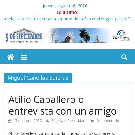
Saltar
jueves, agosto 6, 2026
al
Lo último:
contenido
Asela, una doctora cubana amante de la Estomatología, dice NO
al bloqueo
Solidaridad sin fronteras: brigada chilena viaja a Cuba con
donativos por el centenario de Fidel
5
Operación Cuba Va: cien años, cien escuelas
Condecoró Díaz-Canel a brigada cubana que asistió en
Venezuela
Septiembre
Siguen labores de rescate en escuela con desplome parcial en
Cuba
Miguel Cañellas Suieras
Diario
digital
de
Atilio Caballero o
Cienfuegos,
entrevista con un amigo
Cuba
13 octubre, 2020
Zulariam Pérez Martí
0 comentarios
Atilio Caballero camina por la ciudad con pasos largos.