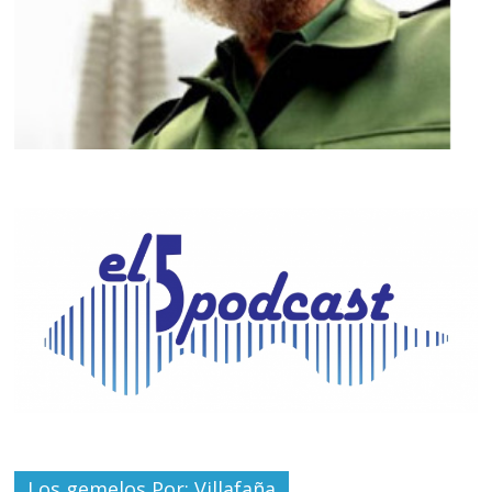
Los gemelos Por: Villafaña