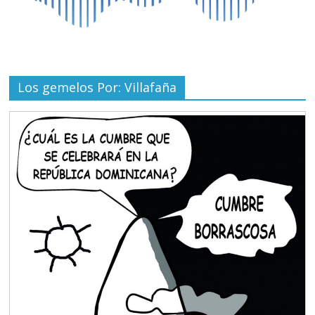
Los gemelos Por: Villafaña