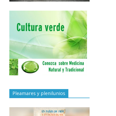
Pleamares y plenilunios