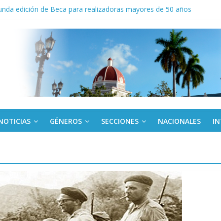
nda edición de Beca para realizadoras mayores de 50 años
o gourmet
 militar activo para jóvenes en Cienfuegos
de la Amistad al activista Donald Dutherland
NOTICIAS
GÉNEROS
SECCIONES
NACIONALES
I