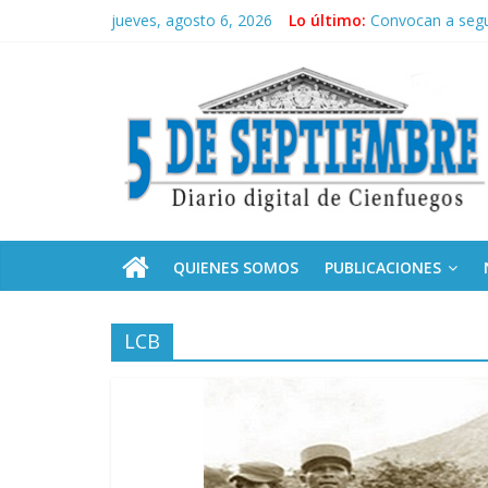
Saltar
jueves, agosto 6, 2026
Lo último:
Convocan a segu
al
Neo-macartism
contenido
5
Culmina servicio
Otorgan Medalla 
Es de nosotros
Septiembre
Diario
digital
de
QUIENES SOMOS
PUBLICACIONES
Cienfuegos,
Cuba
LCB