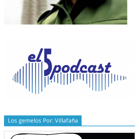
Los gemelos Por: Villafaña