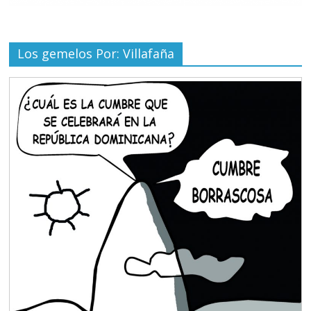
Los gemelos Por: Villafaña