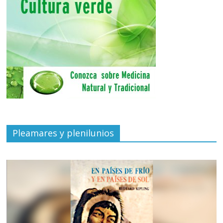
Pleamares y plenilunios