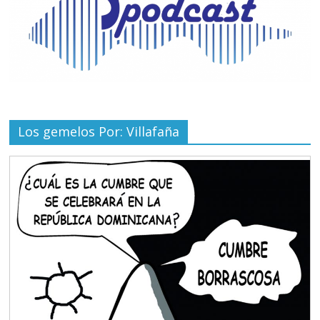
Los gemelos Por: Villafaña