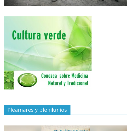
Pleamares y plenilunios