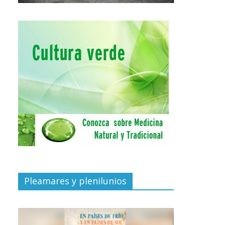
Pleamares y plenilunios