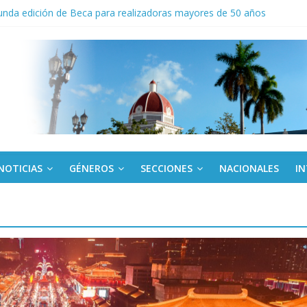
nda edición de Beca para realizadoras mayores de 50 años
o gourmet
 militar activo para jóvenes en Cienfuegos
de la Amistad al activista Donald Dutherland
NOTICIAS
GÉNEROS
SECCIONES
NACIONALES
I