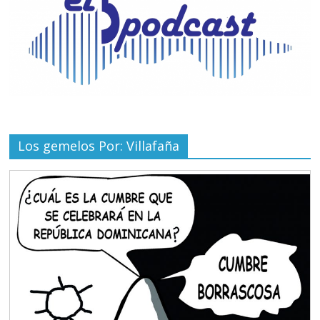
Los gemelos Por: Villafaña