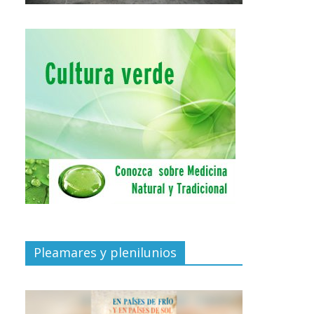
Pleamares y plenilunios