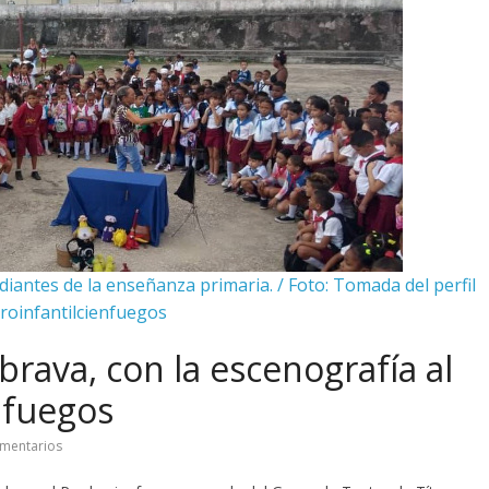
diantes de la enseñanza primaria. / Foto: Tomada del perfil
roinfantilcienfuegos
rava, con la escenografía al
nfuegos
mentarios