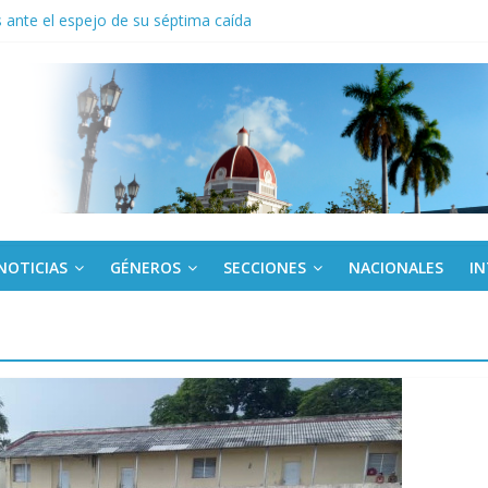
ante el espejo de su séptima caída
to del límite para trasferir desde la tarjeta Red
anel en el Palacio de la Revolución a delegados de la IV Asamblea C
 de Dominicana reivindica legado de Fidel Castro
 América Latina corteja al escudo
NOTICIAS
GÉNEROS
SECCIONES
NACIONALES
I