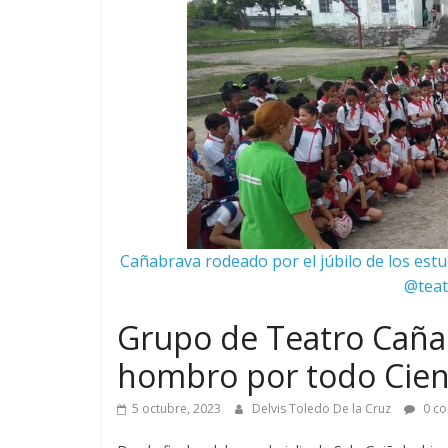
Cañabrava rodeado por el júbilo de los estu
@teat
Grupo de Teatro Cañab
hombro por todo Cie
5 octubre, 2023
Delvis Toledo De la Cruz
0 co