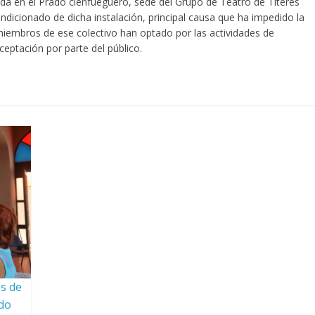
cada en el Prado cienfueguero, sede del Grupo de Teatro de Títeres
ndicionado de dicha instalación, principal causa que ha impedido la
os miembros de ese colectivo han optado por las actividades de
ceptación por parte del público.
s de
ado