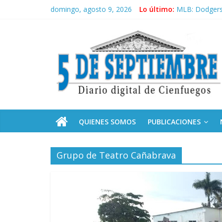
Saltar
domingo, agosto 9, 2026
Lo último:
MLB: Dodgers 
al
Sobre el aumen
contenido
5
Recibe Díaz-C
Frente Amplio
La derecha de
Septiembre
Diario
digital
de
QUIENES SOMOS
PUBLICACIONES
Cienfuegos,
Cuba
Grupo de Teatro Cañabrava