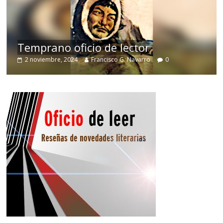
U
Temprano oficio de lector
n
2 noviembre, 2024
Francisco G. Navarro
0