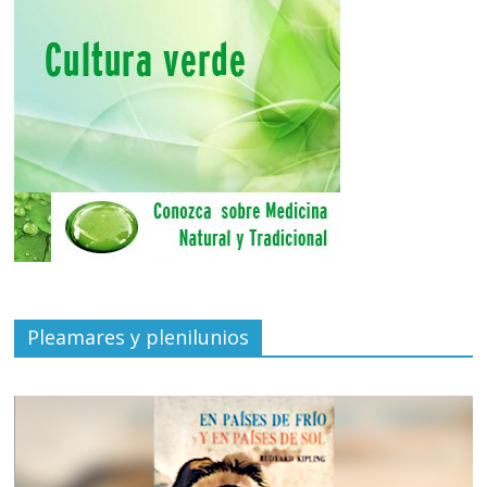
Pleamares y plenilunios