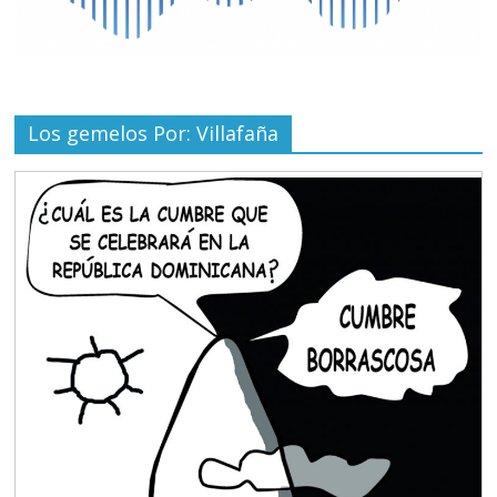
Los gemelos Por: Villafaña