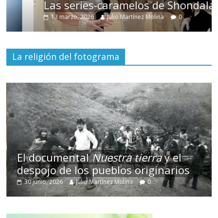
Las series-caramelos de Shondaland
13 marzo, 2026
Julio Martínez Molina
0
La religión del fotograma
El documental
Nuestra tierra
y el
despojo de los pueblos originarios
T
30 junio, 2026
Julio Martínez Molina
0