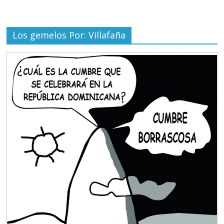
Los gemelos Por: Villafaña