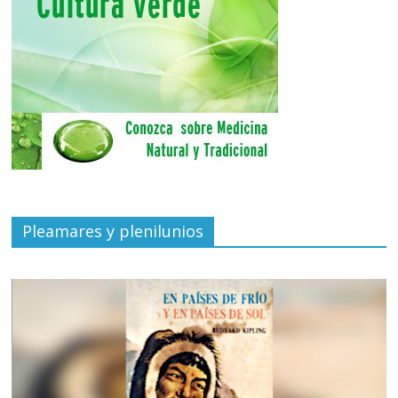
Pleamares y plenilunios